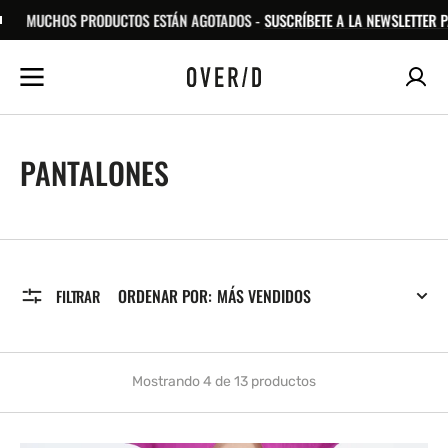
S PRODUCTOS ESTÁN AGOTADOS -
SALTAR AL
SUSCRÍBETE A LA NEWSLETTER PARA SABER
CONTENIDO
RECOPILACIÓN:
PANTALONES
ORDENAR POR:
FILTRAR
Mostrando 4 de 13 productos