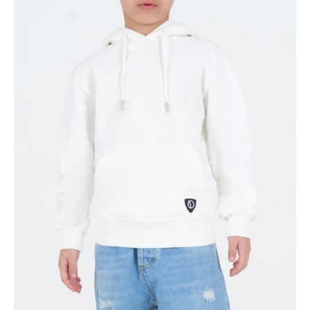
FELPA
CON
CAPPUCCIO
E
MARSUPIO
BASICA