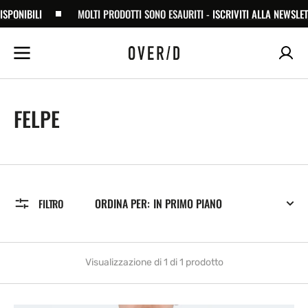
NIBILI
SALTA AL
MOLTI PRODOTTI SONO ESAURITI -
ISCRIVITI ALLA NEWSLETTE
CONTENUTO
COLLECTION:
FELPE
ORDINA PER:
FILTRO
Visualizzazione di 1 di 1 prodotto