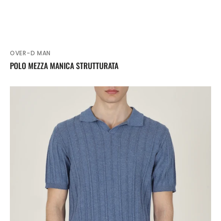
OVER-D MAN
Venditore:
POLO MEZZA MANICA STRUTTURATA
POLO
DERBY
STRUTTURATA