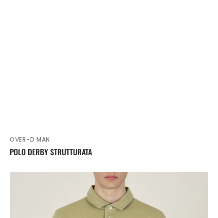
OVER-D MAN
Venditore:
POLO DERBY STRUTTURATA
POLO
MEZZA
MANICA
PIQUET