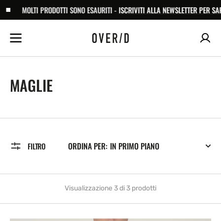
SALTA AL
MOLTI PRODOTTI SONO ESAURITI -
ISCRIVITI ALLA NEWSLETTER PER SAPERE 
CONTENUTO
COLLECTION:
MAGLIE
ORDINA PER:
FILTRO
Visualizzazione 3 di 3 prodotti