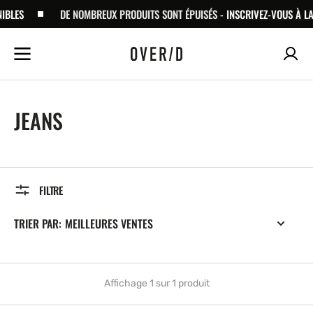
ALLER
ES
DE NOMBREUX PRODUITS SONT ÉPUISÉS -
INSCRIVEZ-VOUS À LA N
AU
CONTENU
COLLECTION:
JEANS
FILTRE
TRIER PAR:
Affichage 1 sur 1 produit