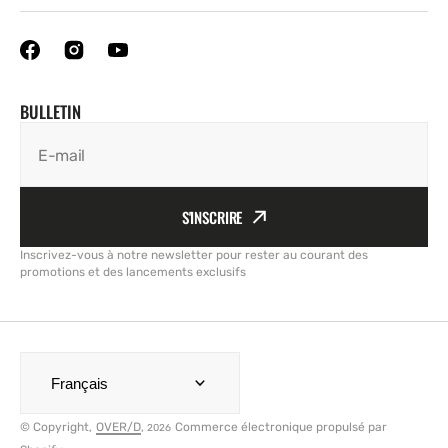
BULLETIN
E-mail
S'INSCRIRE
Inscrivez-vous à notre newsletter pour rester au courant des
promotions et des lancements exclusifs
Français
© Copyright,
OVER/D
,
Commerce électronique propulsé par
2026